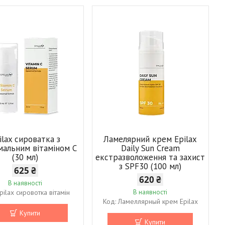
ilax сироватка з
Ламелярний крем Epilax
мальним вітаміном C
Daily Sun Cream
(30 мл)
екстразволоження та захист
з SPF30 (100 мл)
625 ₴
620 ₴
В наявності
pilax сировотка вітамін
В наявності
Ламеллярный крем Epilax
Купити
Купити