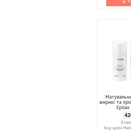
К
Матувальн
жирної та пр
Epilax
42
В ная
крем Мат