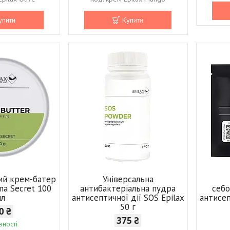
упити
Купити
ний крем-батер
Універсальна
ma Secret 100
антибактеріальна пудра
себ
мл
антисептичної дії SOS Epilax
антисеп
50 г
0 ₴
375 ₴
вності