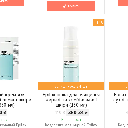
упити
Купити
–14%
Залишилось 24 дні
З
ий крем для
Epilax пінка для очищення
Epilax
облемної шкіри
жирної та комбінованої
сухої 
 (30 мл)
шкіри (150 мл)
0 ₴
360,34 ₴
419 ₴
4
вності
В наявності
ирующий Epilax
пенка для жирной Epilax