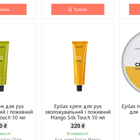
упити
Купити
ем для рук
Epilax крем для рук
Epilax
ий і поживний
зволожувальний і поживний
для 
 Touch 50 мл
Mango Silk Touch 50 мл
0 ₴
220 ₴
вності
В наявності
pilax Olive
крем Epilax Mango