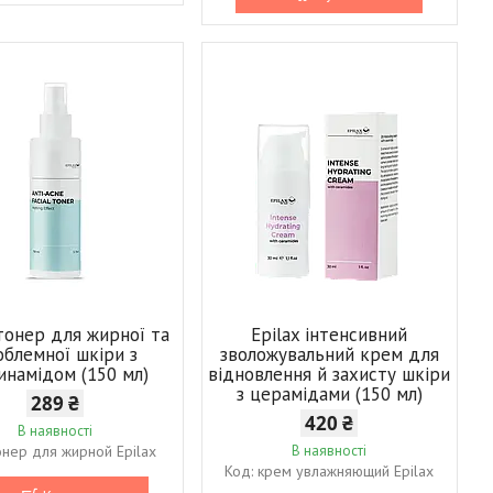
 тонер для жирної та
Epilax інтенсивний
облемної шкіри з
зволожувальний крем для
инамідом (150 мл)
відновлення й захисту шкіри
з церамідами (150 мл)
289 ₴
420 ₴
В наявності
онер для жирной Epilax
В наявності
крем увлажняющий Epilax