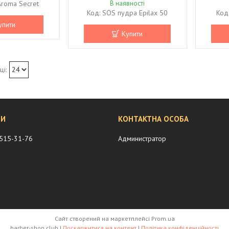
Aroma Secret
В наявності
SOS пудра Epilax 50
упити
Купити
 515-31-76
Администратор
Сайт створений на маркетплейсі
Prom.ua
barber-shop.club |
Поскаржитися на контент
|
Політика конфіденційності