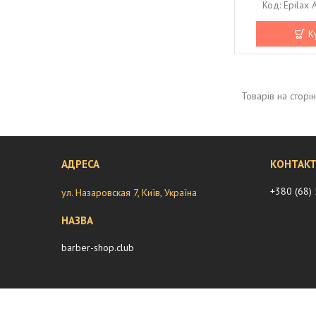
Epilax 
К
+380 (68)
ул. Назаровская 7, Київ, Україна
barber-shop.club