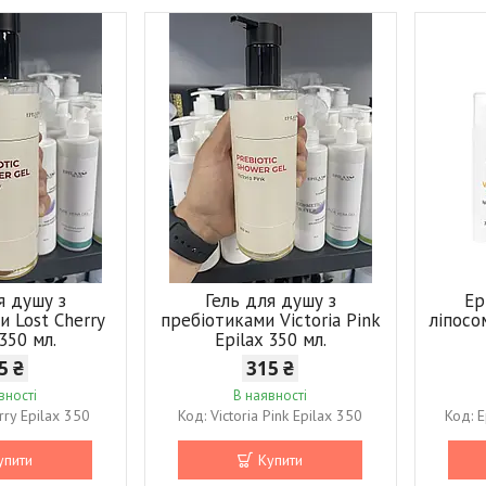
я душу з
Гель для душу з
Ep
и Lost Cherry
пребіотиками Victoria Pink
ліпосо
 350 мл.
Epilax 350 мл.
5 ₴
315 ₴
вності
В наявності
rry Epilax 350
Victoria Pink Epilax 350
E
упити
Купити