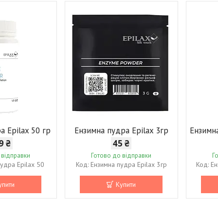
а Epilax 50 гр
Ензимна пудра Epilax 3гр
Ензимна
9 ₴
45 ₴
 відправки
Готово до відправки
Г
удра Epilax 50
Ензимна пудра Epilax 3гр
Ен
упити
Купити