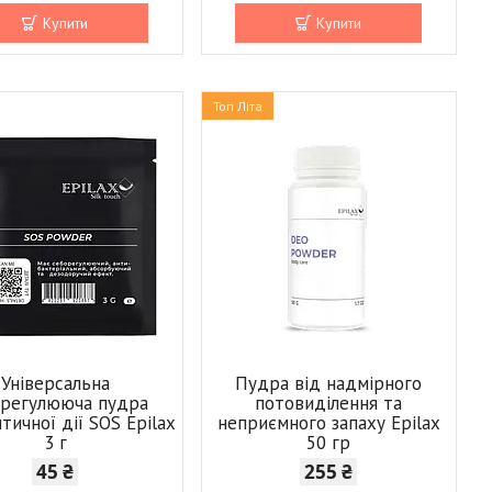
Купити
Купити
Топ Літа
Універсальна
Пудра від надмірного
орегулююча пудра
потовиділення та
тичної дії SOS Epilax
неприємного запаху Epilax
3 г
50 гр
45 ₴
255 ₴