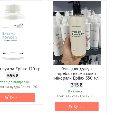
 пудра Epilax 120 гр
Гель для душу з
пребіотиками сіль і
555 ₴
мінерали Epilax 350 мл.
отово до відправки
315 ₴
зимна пудра Epilax 120
В наявності
Гель соль Epilax 350
Купити
Купити