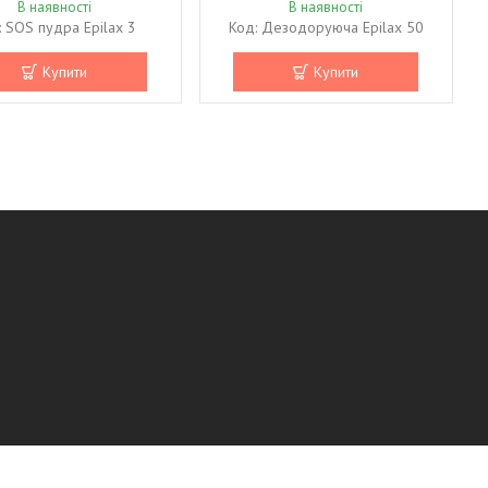
В наявності
В наявності
SOS пудра Epilax 3
Дезодоруюча Epilax 50
Купити
Купити