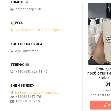
barber-shop.club
ул. Назаровская 7, Київ, Україна
Администратор
Гель дл
+380 (68) 515-31-76
пребіотикам
Epilax
31
В ная
barbershopclub88@gmail.com
Lost Che
+380685153176
+380685153176
К