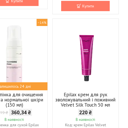
Купити
Купити
–14%
алишилось 24 дні
 пінка для очищення
Epilax крем для рук
та нормальної шкіри
зволожувальний і поживний
(150 мл)
Velvet Silk Touch 50 мл
360,34 ₴
220 ₴
19 ₴
В наявності
В наявності
пенка для сухой Epilax
крем Epilax Velvet