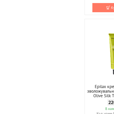
К
Epilax кр
зволожувальн
Olive Silk
22
В ная
крем E