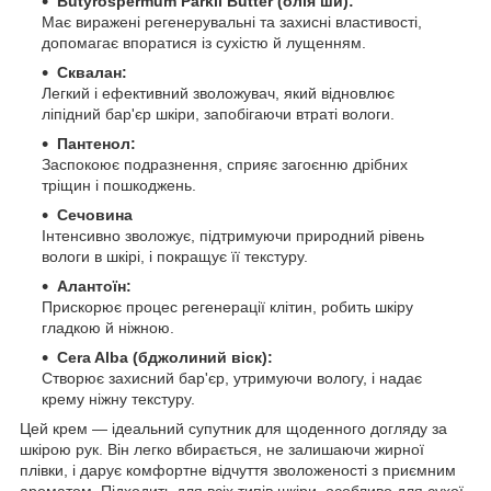
Butyrospermum Parkii Butter (олія ши):
Має виражені регенерувальні та захисні властивості,
допомагає впоратися із сухістю й лущенням.
Сквалан:
Легкий і ефективний зволожувач, який відновлює
ліпідний бар'єр шкіри, запобігаючи втраті вологи.
Пантенол:
Заспокоює подразнення, сприяє загоєнню дрібних
тріщин і пошкоджень.
Сечовина
Інтенсивно зволожує, підтримуючи природний рівень
вологи в шкірі, і покращує її текстуру.
Алантоїн:
Прискорює процес регенерації клітин, робить шкіру
гладкою й ніжною.
Cera Alba (бджолиний віск):
Створює захисний бар'єр, утримуючи вологу, і надає
крему ніжну текстуру.
Цей крем — ідеальний супутник для щоденного догляду за
шкірою рук. Він легко вбирається, не залишаючи жирної
плівки, і дарує комфортне відчуття зволоженості з приємним