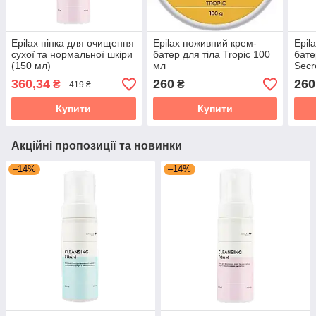
Epilax пінка для очищення
Epilax поживний крем-
Epil
сухої та нормальної шкіри
батер для тіла Tropic 100
бате
(150 мл)
мл
Secr
360,34
260
260
₴
₴
419 ₴
Купити
Купити
Акційні пропозиції та новинки
–14%
–14%