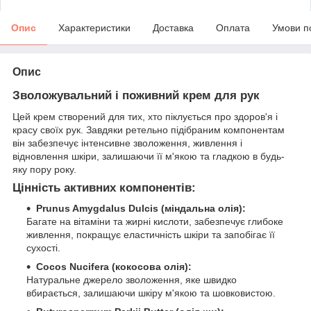
Опис
Характеристики
Доставка
Оплата
Умови п
Опис
Зволожувальний і поживний крем для рук
Цей крем створений для тих, хто піклується про здоров'я і
красу своїх рук. Завдяки ретельно підібраним компонентам
він забезпечує інтенсивне зволоження, живлення і
відновлення шкіри, залишаючи її м'якою та гладкою в будь-
яку пору року.
Цінність активних компонентів:
Prunus Amygdalus Dulcis (міндальна олія):
Багате на вітаміни та жирні кислоти, забезпечує глибоке
живлення, покращує еластичність шкіри та запобігає її
сухості.
Cocos Nucifera (кокосова олія):
Натуральне джерело зволоження, яке швидко
вбирається, залишаючи шкіру м'якою та шовковистою.