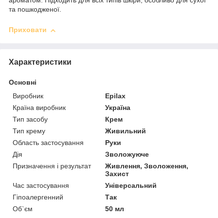
ароматом. Підходить для всіх типів шкіри, особливо для сухої
та пошкодженої.
Приховати
Характеристики
Основні
Виробник
Epilax
Країна виробник
Україна
Тип засобу
Крем
Тип крему
Живильний
Область застосування
Руки
Дія
Зволожуюче
Призначення і результат
Живлення, Зволоження,
Захист
Час застосування
Універсальний
Гіпоалергенний
Так
Об`єм
50 мл