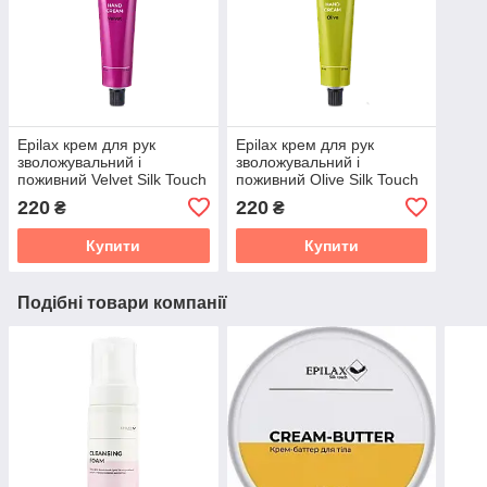
Epilax крем для рук
Epilax крем для рук
зволожувальний і
зволожувальний і
поживний Velvet Silk Touch
поживний Olive Silk Touch
50 мл
50 мл
220
220
₴
₴
Купити
Купити
Подібні товари компанії