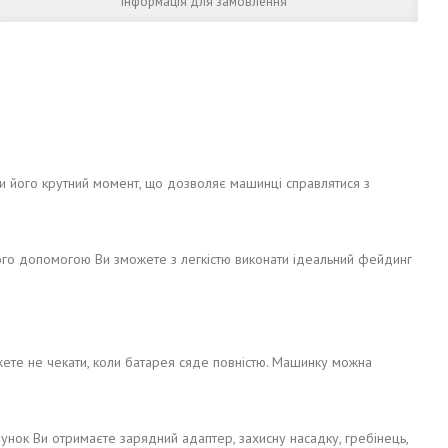
Інформація для замовлення
його крутний момент, що дозволяє машинці справлятися з
ого допомогою Ви зможете з легкістю виконати ідеальний фейдинг
жете не чекати, коли батарея сяде повністю. Машинку можна
арунок Ви отримаєте зарядний адаптер, захисну насадку, гребінець,