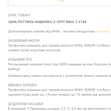
Опис
ОПИС ТОВАРУ
САМА ПОТУЖНА МАШИНКА ІЗ СЕРІЇ WAHL 5 STAR
Довгоочікувана новинка від WAHL - потужна бездротова
машинка 
ОНОВЛЕНИЙ МОТОР
Професійна машинка для стрижки волосся WAHL SENIOR Cordless 
самими густим жорстким волоссям.
НУЛЬОВИЙ ЗРІЗ
Регульований ножовий блок Size 0000 машинки не має борозен, йо
(fading)*.
Довжина зрізу плавно регулюється з допомогою бічного важеля ві
ШВИДКА ЗАРЯДКА
Професійна машинка для стрижки волосся WAHL SENIOR Cordless ма
зарядити будь-який час. «Тачка» працює до 70 хвилин від акумуля
ДОДАТКОВІ НАСАДКИ
В комплекті: 3 Преміальні насадки 1,5; 3; 4,5 мм, які виготовлені