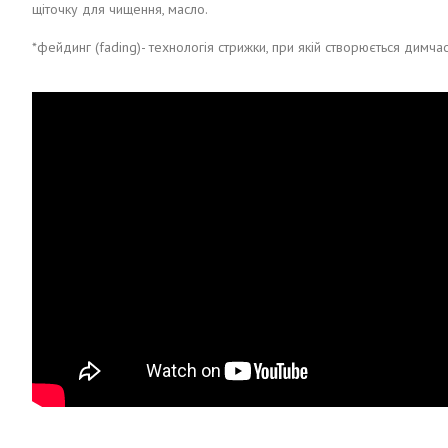
щіточку для чищення, масло.
*фейдинг (fading)- технологія стрижки, при якій створюється димч