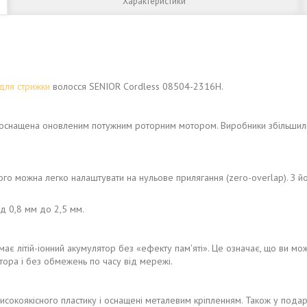
Характеристики
для стрижки
волосся SENIOR Cordless 08504-2316H.
оснащена оновленим потужним роторним мотором. Виробники збільшили 
го можна легко налаштувати на нульове прилягання (zero-overlap). З й
д 0,8 мм до 2,5 мм.
є літій-іонний акумулятор без «ефекту пам'яті». Це означає, що ви мо
тора і без обмежень по часу від мережі.
 з високоякісного пластику і оснащені металевим кріпленням. Також у под