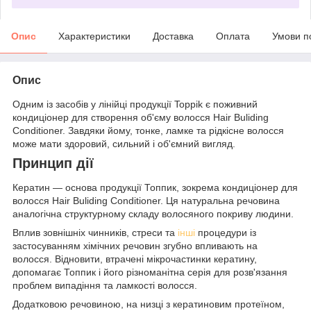
Опис
Характеристики
Доставка
Оплата
Умови п
Опис
Одним із засобів у лінійці продукції Toppik є поживний
кондиціонер для створення об'єму волосся Hair Buliding
Conditioner. Завдяки йому, тонке, ламке та рідкісне волосся
може мати здоровий, сильний і об'ємний вигляд.
Принцип дії
Кератин — основа продукції Топпик, зокрема кондиціонер для
волосся Hair Buliding Conditioner. Ця натуральна речовина
аналогічна структурному складу волосяного покриву людини.
Вплив зовнішніх чинників, стреси та
інші
процедури із
застосуванням хімічних речовин згубно впливають на
волосся. Відновити, втрачені мікрочастинки кератину,
допомагає Топпик і його різноманітна серія для розв'язання
проблем випадіння та ламкості волосся.
Додатковою речовиною, на низці з кератиновим протеїном,