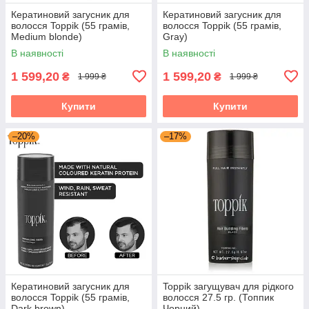
Кератиновий загусник для
Кератиновий загусник для
волосся Toppik (55 грамів,
волосся Toppik (55 грамів,
Medium blonde)
Gray)
В наявності
В наявності
1 599,20
1 599,20
₴
₴
1 999 ₴
1 999 ₴
Купити
Купити
–20%
–17%
Кератиновий загусник для
Toppik загущувач для рідкого
волосся Toppik (55 грамів,
волосся 27.5 гр. (Топпик
Dark brown)
Чорний)