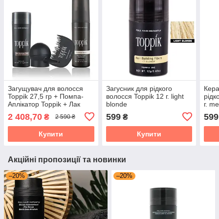
Загущувач для волосся
Загусник для рідкого
Кера
Toppik 27,5 гр + Помпа-
волосся Toppik 12 г. light
рідк
Аплікатор Toppik + Лак
blonde
г. m
закріплювач Toppik
2 408,70
599
599
₴
₴
2 590 ₴
Купити
Купити
Акційні пропозиції та новинки
–20%
–20%