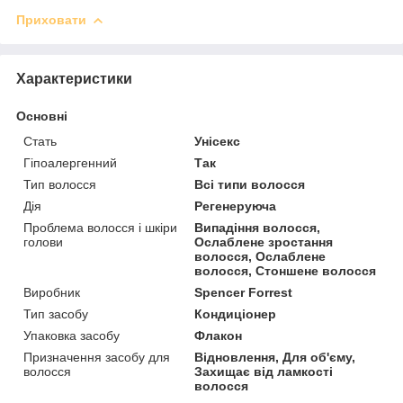
Приховати
Характеристики
Основні
Стать
Унісекс
Гіпоалергенний
Так
Тип волосся
Всі типи волосся
Дія
Регенеруюча
Проблема волосся і шкіри
Випадіння волосся,
голови
Ослаблене зростання
волосся, Ослаблене
волосся, Стоншене волосся
Виробник
Spencer Forrest
Тип засобу
Кондиціонер
Упаковка засобу
Флакон
Призначення засобу для
Відновлення, Для об'єму,
волосся
Захищає від ламкості
волосся