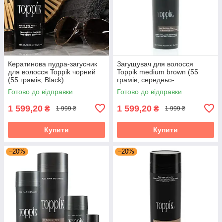
Кератинова пудра-загусник
Загущувач для волосся
для волосся Toppik чорний
Toppik medium brown (55
(55 грамів, Black)
грамів, середньо-
коричневий)
Готово до відправки
Готово до відправки
1 599,20
1 599,20
₴
₴
1 999 ₴
1 999 ₴
Купити
Купити
–20%
–20%