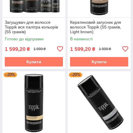
Загущувач для волосся
Кератиновий загусник для
Toppik вся палітра кольорів
волосся Toppik (55 грамів,
(55 грамів)
Light brown)
Готово до відправки
В наявності
1 599,20
1 599,20
₴
₴
1 999 ₴
1 999 ₴
Купити
Купити
–20%
–20%