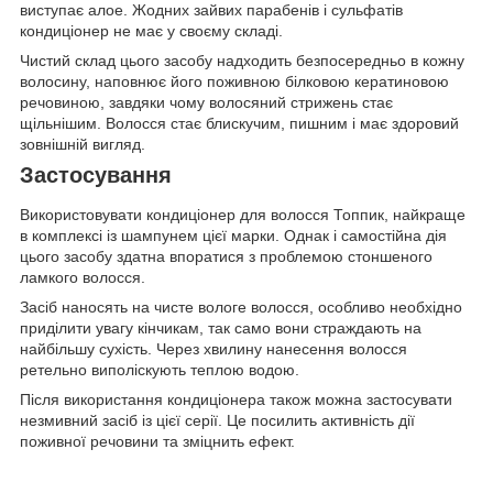
виступає алое. Жодних зайвих парабенів і сульфатів
кондиціонер не має у своєму складі.
Чистий склад цього засобу надходить безпосередньо в кожну
волосину, наповнює його поживною білковою кератиновою
речовиною, завдяки чому волосяний стрижень стає
щільнішим. Волосся стає блискучим, пишним і має здоровий
зовнішній вигляд.
Застосування
Використовувати кондиціонер для волосся Топпик, найкраще
в комплексі із шампунем цієї марки. Однак і самостійна дія
цього засобу здатна впоратися з проблемою стоншеного
ламкого волосся.
Засіб наносять на чисте вологе волосся, особливо необхідно
приділити увагу кінчикам, так само вони страждають на
найбільшу сухість. Через хвилину нанесення волосся
ретельно виполіскують теплою водою.
Після використання кондиціонера також можна застосувати
незмивний засіб із цієї серії. Це посилить активність дії
поживної речовини та зміцнить ефект.