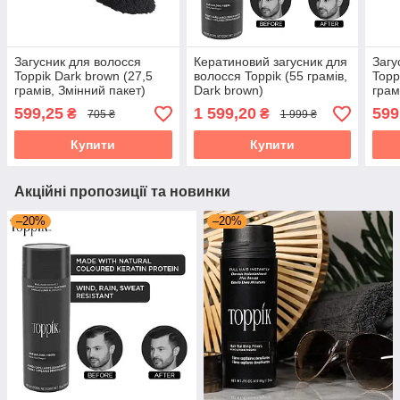
Загусник для волосся
Кератиновий загусник для
Загу
Toppik Dark brown (27,5
волосся Toppik (55 грамів,
Topp
грамів, Змінний пакет)
Dark brown)
грам
599,25
1 599,20
599
₴
₴
705 ₴
1 999 ₴
Купити
Купити
Акційні пропозиції та новинки
–20%
–20%