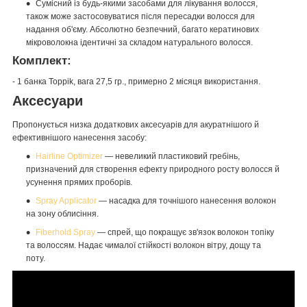
Сумісний із будь-якими засобами для лікування волосся,
також може застосовуватися після пересадки волосся для
надання об'єму. Абсолютно безпечний, багато кератинових
мікроволокна ідентичні за складом натурального волосся.
Комплект:
- 1 банка Toppik, вага 27,5 гр., примерно 2 місяця використання.
Аксесуари
Пропонується низка додаткових аксесуарів для акуратнішого й
ефективнішого нанесення засобу:
Hairline Optimizer
— невеликий пластиковий гребінь,
призначений для створення ефекту природного росту волосся й
усунення прямих проборів.
Spray Applicator
— насадка для точнішого нанесення волокон
на зону облисіння.
Fiberhold Spray
— спрей, що покращує зв'язок волокон топіку
та волоссям. Надає чималої стійкості волокон вітру, дощу та
поту.