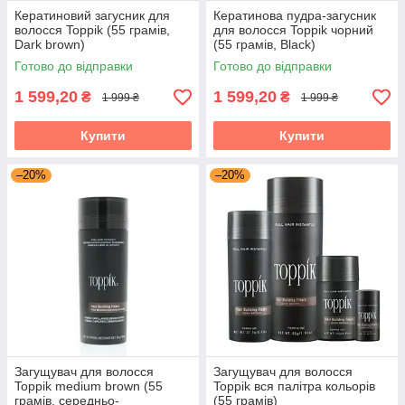
Кератиновий загусник для
Кератинова пудра-загусник
волосся Toppik (55 грамів,
для волосся Toppik чорний
Dark brown)
(55 грамів, Black)
Готово до відправки
Готово до відправки
1 599,20
1 599,20
₴
₴
1 999 ₴
1 999 ₴
Купити
Купити
–20%
–20%
Загущувач для волосся
Загущувач для волосся
Toppik medium brown (55
Toppik вся палітра кольорів
грамів, середньо-
(55 грамів)