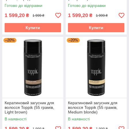
коричневий)
Готово до відправки
Готово до відправки
1 599,20
1 599,20
₴
₴
1 999 ₴
1 999 ₴
Купити
Купити
–20%
–20%
Кератиновий загусник для
Кератиновий загусник для
волосся Toppik (55 грамів,
волосся Toppik (55 грамів,
Light brown)
Medium blonde)
В наявності
В наявності
1 599,20
1 599,20
₴
₴
1 999 ₴
1 999 ₴