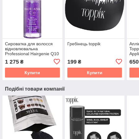
Сироватка для волосся
Гребінець toppik
Аплі
відновлювальна
Topp
Professional Hairgenie Q10
Appl
Hair, 110 ml
1 275
199
650
₴
₴
Купити
Купити
Подібні товари компанії