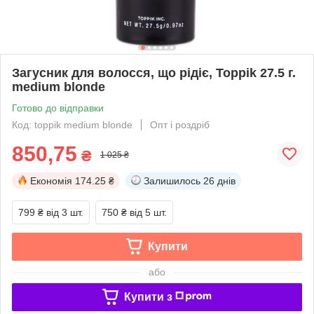
Загусник для волосся, що рідіє, Toppik 27.5 г.
medium blonde
Готово до відправки
Код: toppik medium blonde
Опт і роздріб
850,75
₴
1 025 ₴
Економія
174.25 ₴
Залишилось
26 днів
799 ₴
від 3 шт.
750 ₴
від 5 шт.
Купити
або
Купити з