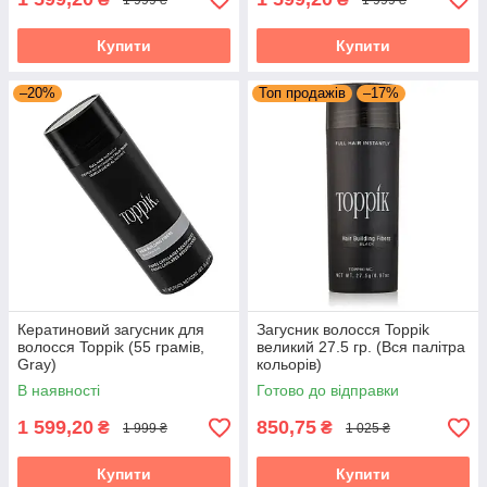
Купити
Купити
–20%
Топ продажів
–17%
Кератиновий загусник для
Загусник волосся Toppik
волосся Toppik (55 грамів,
великий 27.5 гр. (Вся палітра
Gray)
кольорів)
В наявності
Готово до відправки
1 599,20
850,75
₴
₴
1 999 ₴
1 025 ₴
Купити
Купити