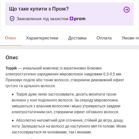
Що таке купити з Пром?
Замовлення під захистом
Опис
Характеристики
Доставка
Оплата
Умови п
Опис
Toppik
— унікальний комплекс із кератинових білкових
електростатично-заряджених мікроволокон завдовжки 0,3-0,5 мм.
Приховує поділе або тонке волосся, створюючи дивовижний ефект
густого та щільного волосся.
Toppik дуже легко застосовувати, досить висипати трохи
волокон у зоні поділеного волосся. За секунду мікроволокна
змішуються з власним волоссям і міцно утримуються завдяки
електростатичним сил, створюючи ефект об'ємного волосся.
Абсолютно непомітний для оточення, стійкий до вітру, дощу,
поту. Залишається на волоссі до наступного миття голови. Може
застосовуватися як чоловіками, так і жінками.