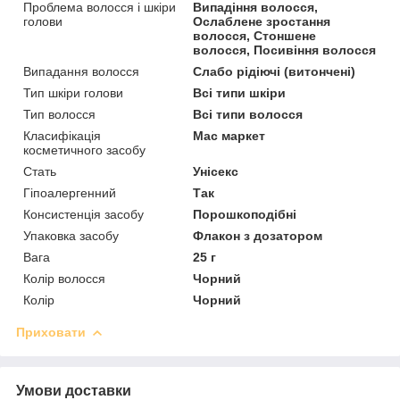
Проблема волосся і шкіри
Випадіння волосся,
голови
Ослаблене зростання
волосся, Стоншене
волосся, Посивіння волосся
Випадання волосся
Слабо рідіючі (витончені)
Тип шкіри голови
Всі типи шкіри
Тип волосся
Всі типи волосся
Класифікація
Мас маркет
косметичного засобу
Стать
Унісекс
Гіпоалергенний
Так
Консистенція засобу
Порошкоподібні
Упаковка засобу
Флакон з дозатором
Вага
25 г
Колір волосся
Чорний
Колір
Чорний
Приховати
Умови доставки