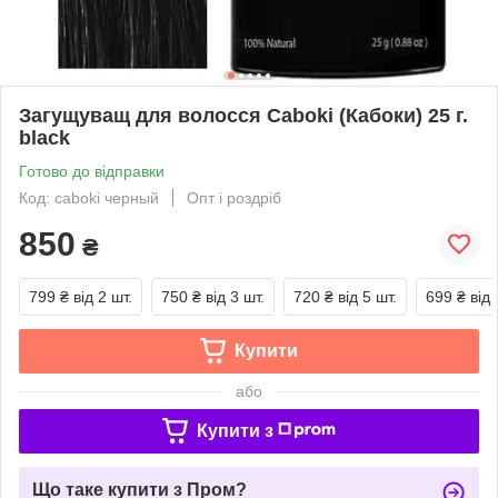
Загущуващ для волосся Caboki (Кабоки) 25 г.
black
Готово до відправки
Код: caboki черный
Опт і роздріб
850
₴
799 ₴
від 2 шт.
750 ₴
від 3 шт.
720 ₴
від 5 шт.
699 ₴
від 
Купити
або
Купити з
Що таке купити з Пром?