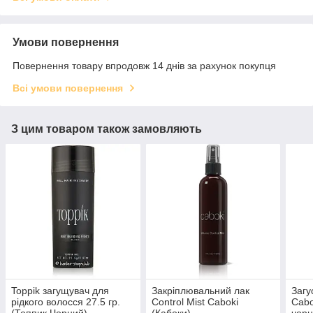
Умови повернення
Повернення товару впродовж 14 днів за рахунок покупця
Всі умови повернення
З цим товаром також замовляють
Toppik загущувач для
Закріплювальний лак
Загу
рідкого волосся 27.5 гр.
Control Mist Caboki
Cabo
(Топпик Чорний)
(Кабоки)
чорн