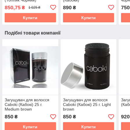
850,75
890
750
₴
₴
1 025 ₴
Купити
Купити
Подібні товари компанії
Загущувач для волосся
Загущувач для волосся
Загу
Caboki (Кабокі) 25 г.
Caboki (Кабокі) 25 г. Light
(Каб
Medium brown
brown
850
850
920
₴
₴
Купити
Купити