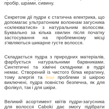
пробір, шрами, сивину.
Секретом дії пудри є статична електрика, що
допомагає ультратонким волокнам загусника
«склеюватися» з натуральним волоссям.
Буквально за кілька хвилин після початку
застосування на проблемному місці
з'являються шикарне густе волосся.
Складається пудра з природних матеріалів,
фарбується натуральними барвниками.
Синтетичні та хімічні складники в пудрі
немає. Створений із чистого білка кератину,
тому алергія та
інші
проблеми зі шкірою
виключені, пудра повністю безпечна, як для
фолікул, так і для шкіри.
Великий асортимент квітів пудри-загусника
для волосся Caboki дає змогу підібрати