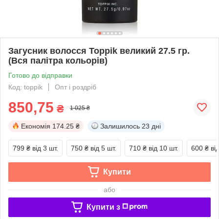
Загусник волосся Toppik великий 27.5 гр.
(Вся палітра кольорів)
Готово до відправки
Код: toppik
Опт і роздріб
850,75
₴
1 025 ₴
Економія
174.25 ₴
Залишилось
23 дні
799 ₴
від 3 шт.
750 ₴
від 5 шт.
710 ₴
від 10 шт.
600 ₴
ві
Купити
або
Купити з