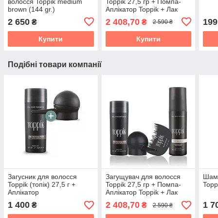
волосся Toppik medium
Toppik 27,5 гр + Помпа-
brown (144 gr.)
Аплікатор Toppik + Лак
закріплювач Toppik
2 650
2 408,70
199
₴
₴
2 590 ₴
Купити
Купити
Подібні товари компанії
Загусник для волосся
Загущувач для волосся
Шамп
Toppik (топік) 27,5 г +
Toppik 27,5 гр + Помпа-
Topp
Аплікатор
Аплікатор Toppik + Лак
закріплювач Toppik
1 400
2 408,70
1 7
₴
₴
2 590 ₴