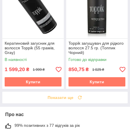
Кератиновий загусник для
Toppik загущувач для рідкого
волосся Toppik (55 грамів,
волосся 27.5 гр. (Топпик
Gray)
Чорний)
В наявності
Готово до відправки
1 599,20
850,75
₴
₴
1 999 ₴
1 025 ₴
Купити
Купити
Показати ще
Про нас
99% позитивних з 77 відгуків за рік