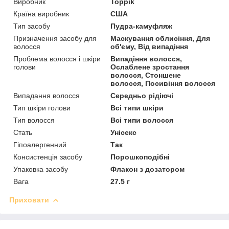
Виробник
Toppik
Країна виробник
США
Тип засобу
Пудра-камуфляж
Призначення засобу для
Маскування облисіння, Для
волосся
об'єму, Від випадіння
Проблема волосся і шкіри
Випадіння волосся,
голови
Ослаблене зростання
волосся, Стоншене
волосся, Посивіння волосся
Випадання волосся
Середньо рідіючі
Тип шкіри голови
Всі типи шкіри
Тип волосся
Всі типи волосся
Стать
Унісекс
Гіпоалергенний
Так
Консистенція засобу
Порошкоподібні
Упаковка засобу
Флакон з дозатором
Вага
27.5 г
Приховати