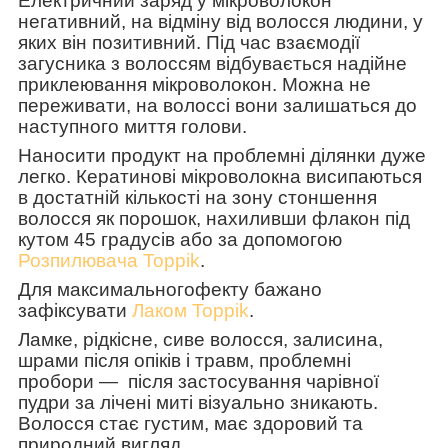
Електричний заряд у мікроволокон
негативний, на відміну від волосся людини, у
яких він позитивний. Під час взаємодії
загусника з волоссям відбувається надійне
приклеювання мікроволокон. Можна не
переживати, на волоссі вони залишаться до
наступного миття голови.
Наносити продукт на проблемні ділянки дуже
легко. Кератинові мікроволокна висипаються
в достатній кількості на зону стоншення
волосся як порошок, нахиливши флакон під
кутом 45 градусів або за допомогою
Розпилювача Toppik
.
Для максимальногофекту бажано
зафіксувати
Лаком Toppik
.
Ламке, рідкісне, сиве волосся, залисина,
шрами після опіків і травм, проблемні
пробори — після застосування чарівної
пудри за лічені миті візуально зникають.
Волосся стає густим, має здоровий та
природний вигляд.