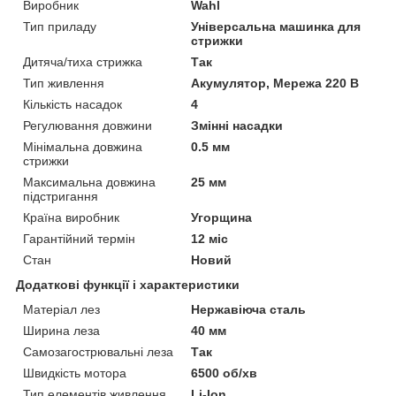
Виробник
Wahl
Тип приладу
Універсальна машинка для
стрижки
Дитяча/тиха стрижка
Так
Тип живлення
Акумулятор, Мережа 220 В
Кількість насадок
4
Регулювання довжини
Змінні насадки
Мінімальна довжина
0.5 мм
стрижки
Максимальна довжина
25 мм
підстригання
Країна виробник
Угорщина
Гарантійний термін
12 міс
Стан
Новий
Додаткові функції і характеристики
Матеріал лез
Нержавіюча сталь
Ширина леза
40 мм
Самозагострювальні леза
Так
Швидкість мотора
6500 об/хв
Тип елементів живлення
Li-Ion