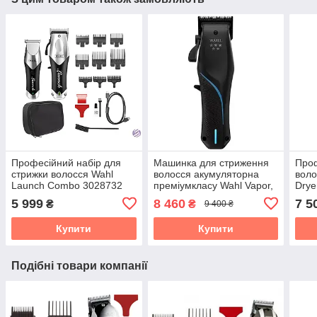
Професійний набір для
Машинка для стриження
Про
стрижки волосся Wahl
волосся акумуляторна
воло
Launch Combo 3028732
преміумкласу Wahl Vapor,
Drye
3026483
5 999
8 460
7 5
₴
₴
9 400 ₴
Купити
Купити
Подібні товари компанії