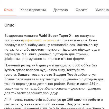
Опис
Характеристики
Доставка
Оплата
Умови п
Опис
Бездротова машинка
Wahl Super Taper X
– це наступне
покоління п
рофесійних технолог
ій стрижки волосся. Вона
поєднує в собі найсучаснішу технологію лез, максимальну
потужність та бездротову гнучкість – ідеально підходить для
перукарів. Машинка ідеально підходить для стрижки,
філіровки, формування та стрижки вільної форми.
Потужний
роторний двигун зі
швидкістю 6500
об/хв
без
зусиль зрізає волосся будь-якого типу, текстури та
густоти.
Запатентоване лезо Stagger Tooth
забезпечує
плавні переходи та м’яку текстуру, що ідеально підходить для
точних переходів та детальної роботи. Важачи лише
289 г
,
машинка легка та добре збалансована – ідеально підходить
для тривалих салонних процедур.
Літій
-іонна технологія
забезпечує
до 100 хвилин роботи
з
часом заряджання всього
60 хвилин
. Завдяки своїй
універсальній напрузі (100–240 В), бездротовий Super Taper X