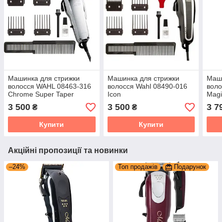
Машинка для стрижки
Машинка для стрижки
Маши
волосся WAHL 08463-316
волосся Wahl 08490-016
воло
Chrome Super Taper
Icon
Magi
316
3 500
3 500
3 7
₴
₴
Купити
Купити
Акційні пропозиції та новинки
–24%
Топ продажів
Подарунок