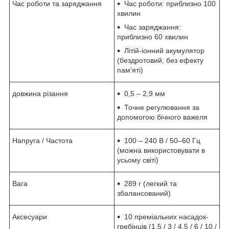
Час роботи та заряджання
Час роботи: приблизно 100
хвилин
Час заряджання:
приблизно 60 хвилин
Літій-іонний акумулятор
(бездротовий, без ефекту
пам'яті)
довжина різання
0,5 – 2,9 мм
Точне регулювання за
допомогою бічного важеля
Напруга / Частота
100 – 240 В / 50–60 Гц
(можна використовувати в
усьому світі)
Вага
289 г (легкий та
збалансований)
Аксесуари
10 преміальних насадок-
гребінців (1,5 / 3 / 4,5 / 6 / 10 /