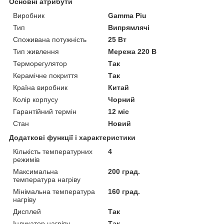
Основні атрибути
Виробник
Gamma Piu
Тип
Випрямлячі
Споживана потужність
25 Вт
Тип живлення
Мережа 220 В
Терморегулятор
Так
Керамічне покриття
Так
Країна виробник
Китай
Колір корпусу
Чорний
Гарантійний термін
12 міс
Стан
Новий
Додаткові функції і характеристики
Кількість температурних
4
режимів
Максимальна
200 град.
температура нагріву
Мінімальна температура
160 град.
нагріву
Дисплей
Так
Індикатор нагріву
Так