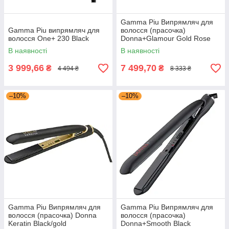
Gamma Piu Випрямляч для
Gamma Piu випрямляч для
волосся (прасочка)
волосся One+ 230 Black
Donna+Glamour Gold Rose
В наявності
В наявності
3 999,66
7 499,70
₴
₴
4 494 ₴
8 333 ₴
–10%
–10%
Gamma Piu Випрямляч для
Gamma Piu Випрямляч для
волосся (прасочка) Donna
волосся (прасочка)
Keratin Black/gold
Donna+Smooth Black