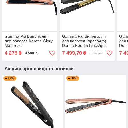
Gamma Piu Випрямляч
Gamma Piu Випрямляч
Gam
для волосся Keratin Glory
для волосся (прасочка)
для 
Matt rose
Donna Keratin Black/gold
Donn
4 275
7 499,70
7 4
₴
₴
4 500 ₴
8 333 ₴
Акційні пропозиції та новинки
–11%
–10%