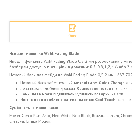
Опис
Ніж для машинки Wahl Fading Blade
Ніж для фейдинга Wahl Fading Blade 0,5-2 мм розроблений у Німеч
барберам доступно
п'ять рівнів довжини: 0,5, 0,8, 1,2, 1,6 або 2 
Ножовий блок для фейдинга Wahl Fading Blade 0,5-2 мм 1887-7030
Ножовий блок забезпечений
механізмом Quick Change
для
Леза ножа оздоблені хромом.
Хромоване покриття
захища
Тонкі леза ножа
підвищують чутливість поверхні на зрізі.
Нижнє лезо зроблене за технологією Cool Touch:
захищене
Сумісність із машинками:
Moser Genio Plus, Arco, Neo White, Neo Black, Bravura Lithium, ChromS
Creativa; Ermila Motion.