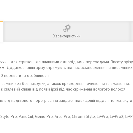
Характеристики
чині для стриження з плавними однорідними переходами. Висоту зрізу з
мм.
Додаткові рівні зрізу отримують під час встановлення на ніж змінних
 переваги та особливості:
 заміни лез без викрутки, а також прискорення очищення та змащення.
є сталевий сплав від появи іржі під час стриження вологого волосся.
 від надмірного перегрівання завдяки підвищеній віддачі тепла, яку да
tyle Pro, VarioCut, Genio Pro, Arco Pro, Chrom2Style, Li+Pro, Li+Pro2, Li+P