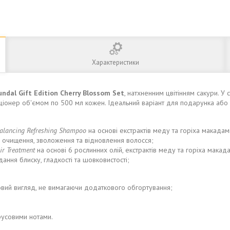
Характеристики
undal Gift Edition Cherry Blossom Set
, натхненним цвітінням сакури. У
іонер об'ємом по 500 мл кожен. Ідеальний варіант для подарунка або о
alancing Refreshing Shampoo
на основі екстрактів меду та горіха макадам
е очищення, зволоження та відновлення волосся;
r Treatment
на основі 6 рослинних олій, екстрактів меду та горіха макадамі
ння блиску, гладкості та шовковистості;
овий вигляд, не вимагаючи додаткового обгортування;
русовими нотами.