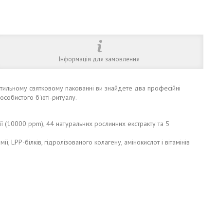
Інформація для замовлення
 стильному святковому пакованні ви знайдете два професійні
собистого б'юті-ритуалу.
ії (10000 ppm), 44 натуральних рослинних екстракту та 5
ї, LPP-білків, гідролізованого колагену, амінокислот і вітамінів