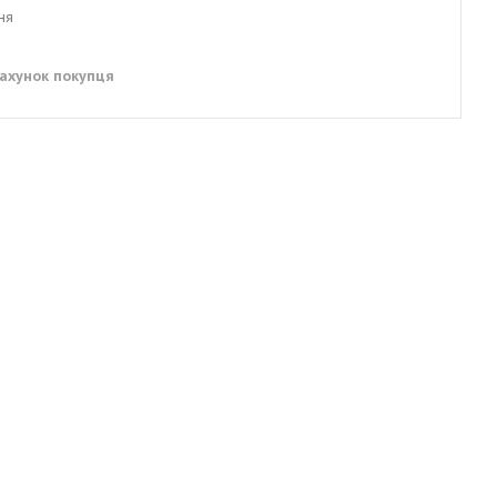
ня
рахунок покупця