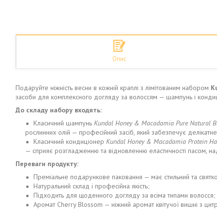
Опис
Подаруйте ніжність весни в кожній краплі з лімітованим набором
K
засоби для комплексного догляду за волоссям — шампунь і кондиц
До складу набору входять:
Класичний шампунь
Kundal Honey & Macadamia Pure Natural B
рослинних олій — професійний засіб, який забезпечує делікатн
Класичний кондиціонер
Kundal Honey & Macadamia Protein Hai
— сприяє розгладженню та відновленню еластичності пасом, нада
Переваги продукту:
Преміальне подарункове паковання — має стильний та святк
Натуральний склад і професійна якість;
Підходить для щоденного догляду за всіма типами волосся;
Аромат Cherry Blossom — ніжний аромат квітучої вишні з цит