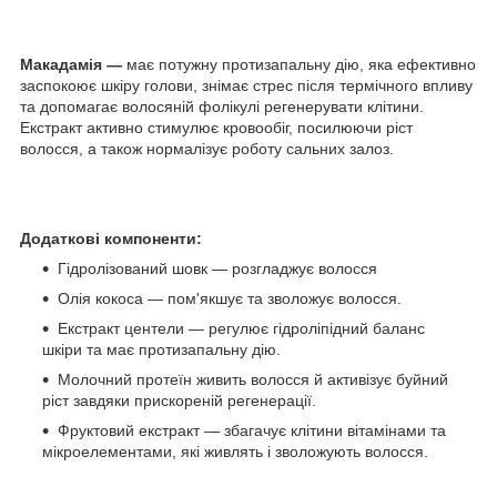
Макадамія —
має потужну протизапальну дію, яка ефективно
заспокоює шкіру голови, знімає стрес після термічного впливу
та допомагає волосяній фолікулі регенерувати клітини.
Екстракт активно стимулює кровообіг, посилюючи ріст
волосся, а також нормалізує роботу сальних залоз.
Додаткові компоненти:
Гідролізований шовк — розгладжує волосся
Олія кокоса — пом'якшує та зволожує волосся.
Екстракт центели — регулює гідроліпідний баланс
шкіри та має протизапальну дію.
Молочний протеїн живить волосся й активізує буйний
ріст завдяки прискореній регенерації.
Фруктовий екстракт — збагачує клітини вітамінами та
мікроелементами, які живлять і зволожують волосся.