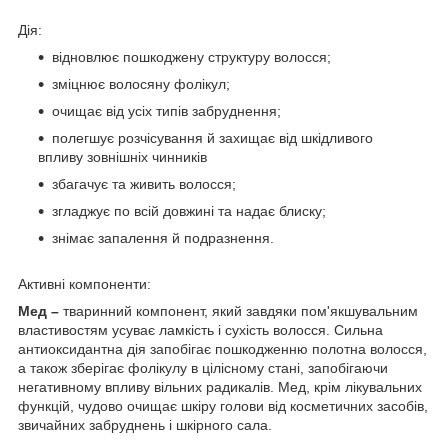
Дія:
відновлює пошкоджену структуру волосся;
зміцнює волосяну фолікул;
очищає від усіх типів забруднення;
полегшує розчісування й захищає від шкідливого
впливу зовнішніх чинників
збагачує та живить волосся;
згладжує по всій довжині та надає блиску;
знімає запалення й подразнення.
Активні компоненти:
Мед –
тваринний компонент, який завдяки пом'якшувальним
властивостям усуває ламкість і сухість волосся. Сильна
антиоксидантна дія запобігає пошкодженню полотна волосся,
а також зберігає фолікулу в цілісному стані, запобігаючи
негативному впливу вільних радикалів. Мед, крім лікувальних
функцій, чудово очищає шкіру голови від косметичних засобів,
звичайних забруднень і шкірного сала.