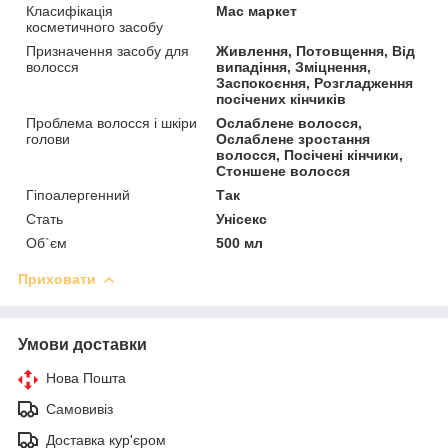
Класифікація
Мас маркет
косметичного засобу
Призначення засобу для
Живлення, Потовщення, Від
волосся
випадіння, Зміцнення,
Заспокоєння, Розгладження
посічених кінчиків
Проблема волосся і шкіри
Ослаблене волосся,
голови
Ослаблене зростання
волосся, Посічені кінчики,
Стоншене волосся
Гіпоалергенний
Так
Стать
Унісекс
Об`єм
500 мл
Приховати
Умови доставки
Нова Пошта
Самовивіз
Доставка кур'єром