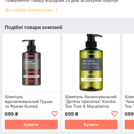
Повернення товару впродовж 14 днів за рахунок покупця
Всі умови повернення
Подібні товари компанії
Шампунь
Шампунь балансувальний
Шам
відновлювальний Груша
"Дитяча присипка" Kundal
"Ака
та Фрезія Kundal
Tea Tree & Macadamia
Tea 
Honey&Macadamia Nature
Deep Cleansing Shampoo
Deep
699
699
699
₴
₴
Shampoo Pear&Freesia
Baby Powder 500 мл
Acac
500 мл.
Купити
Купити