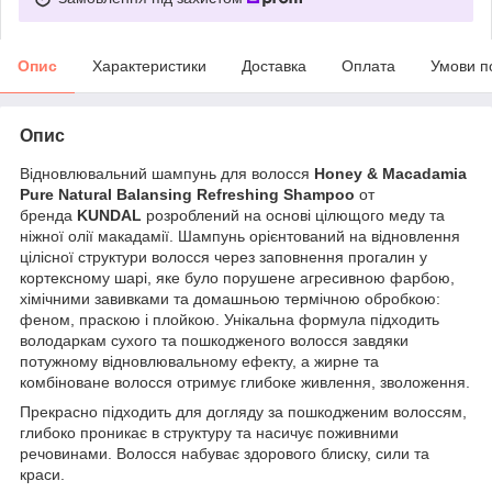
Опис
Характеристики
Доставка
Оплата
Умови п
Опис
Відновлювальний шампунь для волосся
Honey & Macadamia
Pure Natural Balansing Refreshing Shampoo
от
бренда
KUNDAL
розроблений на основі цілющого меду та
ніжної олії макадамії. Шампунь орієнтований на відновлення
цілісної структури волосся через заповнення прогалин у
кортексному шарі, яке було порушене агресивною фарбою,
хімічними завивками та домашньою термічною обробкою:
феном, праскою і плойкою. Унікальна формула підходить
володаркам сухого та пошкодженого волосся завдяки
потужному відновлювальному ефекту, а жирне та
комбіноване волосся отримує глибоке живлення, зволоження.
Прекрасно підходить для догляду за пошкодженим волоссям,
глибоко проникає в структуру та насичує поживними
речовинами. Волосся набуває здорового блиску, сили та
краси.