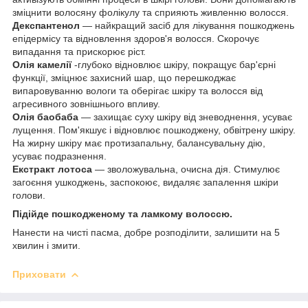
зміцнити волосяну фолікулу та сприяють живленню волосся.
Декспантенол
— найкращий засіб для лікування пошкоджень
епідермісу та відновлення здоров'я волосся. Скорочує
випадання та прискорює ріст.
Олія камелії
-глубоко відновлює шкіру, покращує бар'єрні
функції, зміцнює захисний шар, що перешкоджає
випаровуванню вологи та оберігає шкіру та волосся від
агресивного зовнішнього впливу.
Олія баобаба
— захищає суху шкіру від зневоднення, усуває
лущення. Пом'якшує і відновлює пошкоджену, обвітрену шкіру.
На жирну шкіру має протизапальну, балансувальну дію,
усуває подразнення.
Екстракт лотоса
— зволожувальна, очисна дія. Стимулює
загоєння ушкоджень, заспокоює, видаляє запалення шкіри
голови.
Підійде пошкодженому та ламкому волоссю.
Нанести на чисті пасма, добре розподілити, залишити на 5
хвилин і змити.
Приховати