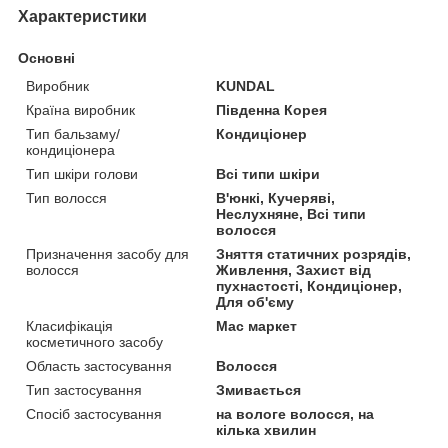
Характеристики
Основні
Виробник
KUNDAL
Країна виробник
Південна Корея
Тип бальзаму/
Кондиціонер
кондиціонера
Тип шкіри голови
Всі типи шкіри
Тип волосся
В'юнкі, Кучеряві,
Неслухняне, Всі типи
волосся
Призначення засобу для
Зняття статичних розрядів,
волосся
Живлення, Захист від
пухнастості, Кондиціонер,
Для об'єму
Класифікація
Мас маркет
косметичного засобу
Область застосування
Волосся
Тип застосування
Змивається
Спосіб застосування
на вологе волосся, на
кілька хвилин