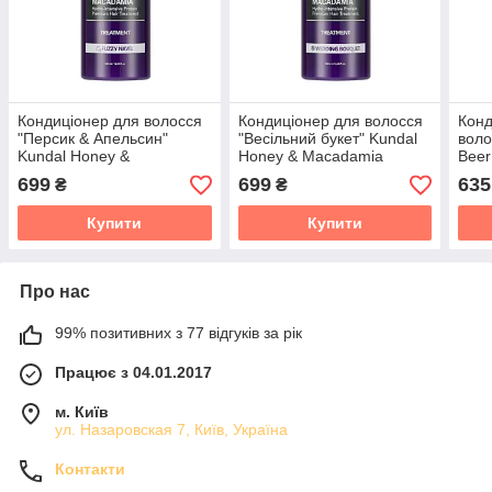
Кондиціонер для волосся
Кондиціонер для волосся
Конд
"Персик & Апельсин"
"Весільний букет" Kundal
воло
Kundal Honey &
Honey & Macadamia
Beer
Macadamia Treatment
Treatment Wedding
Trea
699
699
635
₴
₴
Fuzzy Navel 500 мл
Bouquet 500 мл
200
Купити
Купити
Про нас
99% позитивних з 77 відгуків за рік
Працює з 04.01.2017
м. Київ
ул. Назаровская 7, Київ, Україна
Контакти