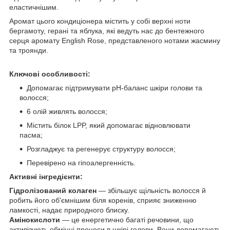
еластичнішим.
Аромат цього кондиціонера містить у собі верхні ноти
бергамоту, герані та яблука, які ведуть нас до бентежного
серця аромату English Rose, представленого нотами жасмину
та троянди.
Ключові особливості:
Допомагає підтримувати pH-баланс шкіри голови та
волосся;
6 олій живлять волосся;
Містить білок LPP, який допомагає відновлювати
пасма;
Розгладжує та регенерує структуру волосся;
Перевірено на гіпоалергенність.
Активні інгредієнти:
Гідролізований колаген
— збільшує щільність волосся й
робить його об'ємнішим біля коренів, сприяє зниженню
ламкості, надає природного блиску.
Амінокислоти
— це енергетично багаті речовини, що
активізують обмінні процеси в шкірі голови. Вони допомагають