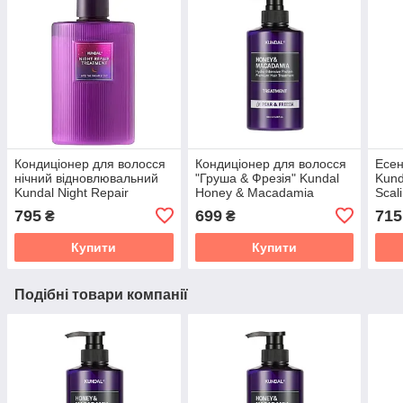
Кондиціонер для волосся
Кондиціонер для волосся
Есен
нічний відновлювальний
"Груша & Фрезія" Kundal
Kund
Kundal Night Repair
Honey & Macadamia
Scal
Treatment Into The Dream
Protein Hair Treatment
Trea
795
699
715
₴
₴
470ml
Pear & Freesia 500 мл
Купити
Купити
Подібні товари компанії