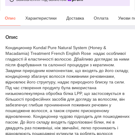
Опис
Характеристики
Доставка
Оплата
Умови п
Опис
Кондиционер Kundal Pure Natural System (Honey &
Macadamia) Treatment French English Rose надає особливої
гладкості й еластичності волоссю. Дбайливо доглядає за ними
після фарбування та салонної процедури з кератином.
Завдяки природним компонентам, що входять до його складу,
кондиціонер збагачує волосся поживними речовинами,
відновлює його структуру, надає природного блиску та сили.
Під час створення продукту була використана
низькомолекулярна обробка білка LPP, що застосовується в
більшості професійних засобів для догляду за волоссям, він
забезпечує глибше проникнення поживних речовин у
пошкоджене волосся, а також сприяє прискореному
відновленню. Кондиціонер чудово підходить для пошкоджених
пасом. До його складу входять гідролізовані білки, які в
двадцять раз поживніші, ніж звичайні, легко проникають і
відновлюють пошкоджені кутикули та роблять волосся