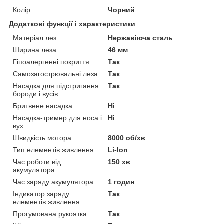
Колір
Чорний
Додаткові функції і характеристики
Матеріал лез
Нержавіюча сталь
Ширина леза
46 мм
Гіпоалергенні покриття
Так
Самозагострювальні леза
Так
Насадка для підстригання
Так
бороди і вусів
Бритвене насадка
Ні
Насадка-тример для носа і
Ні
вух
Швидкість мотора
8000 об/хв
Тип елементів живлення
Li-Ion
Час роботи від
150 хв
акумулятора
Час заряду акумулятора
1 годин
Індикатор заряду
Так
елементів живлення
Прогумована рукоятка
Так