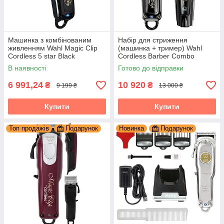
Машинка з комбінованим
Набір для стриження
живленням Wahl Magic Clip
(машинка + тример) Wahl
Cordless 5 star Black
Cordless Barber Combo
3025726
В наявності
Готово до відправки
6 991,24
10 920
₴
₴
9 199 ₴
13 000 ₴
Купити
Купити
Топ продажів
Подарунок
Новинка
Подарунок