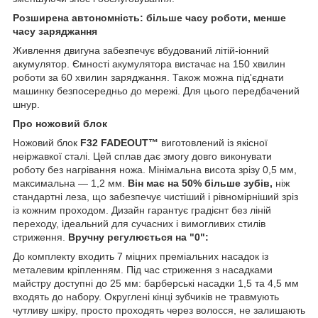
Розширена автономність: більше часу роботи, менше
часу заряджання
Живлення двигуна забезпечує вбудований літій-іонний
акумулятор. Ємності акумулятора вистачає на 150 хвилин
роботи за 60 хвилин заряджання. Також можна під'єднати
машинку безпосередньо до мережі. Для цього передбачений
шнур.
Про ножовий блок
Ножовий блок
F32 FADEOUT™
виготовлений із якісної
неіржавкої сталі. Цей сплав дає змогу довго виконувати
роботу без нагрівання ножа. Мінімальна висота зрізу 0,5 мм,
максимальна — 1,2 мм.
Він має на 50% більше зубів,
ніж
стандартні леза, що забезпечує чистіший і рівномірніший зріз
із кожним проходом. Дизайн гарантує градієнт без ліній
переходу, ідеальний для сучасних і вимогливих стилів
стриження.
Вручну регулюється на "0":
До комплекту входить 7 міцних преміальних насадок із
металевим кріпленням. Під час стриження з насадками
майстру доступні до 25 мм: барберські насадки 1,5 та 4,5 мм
входять до набору. Округлені кінці зубчиків не травмують
чутливу шкіру, просто проходять через волосся, не залишають