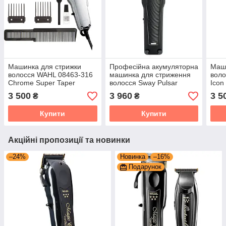
Машинка для стрижки
Професійна акумуляторна
Маши
волосся WAHL 08463-316
машинка для стриження
воло
Chrome Super Taper
волосся Sway Pulsar
Icon
3 500
3 960
3 5
₴
₴
Купити
Купити
Акційні пропозиції та новинки
–24%
Новинка
–16%
Подарунок