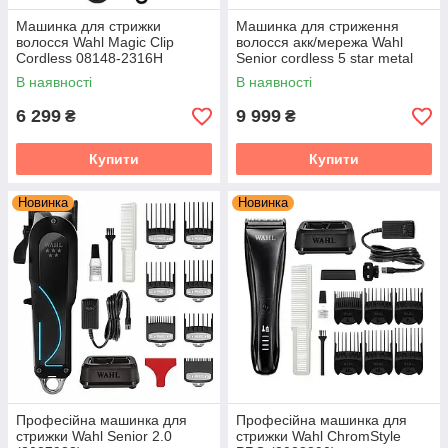
Машинка для стрижки
Машинка для стриження
волосся Wahl Magic Clip
волосся акк/мережа Wahl
Cordless 08148-2316H
Senior cordless 5 star metal
edition
В наявності
В наявності
6 299
9 999
₴
₴
Купити
Купити
Новинка
Новинка
Професійна машинка для
Професійна машинка для
стрижки Wahl Senior 2.0
стрижки Wahl ChromStyle