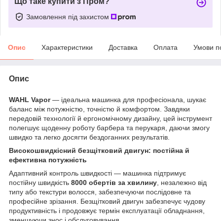
Що таке купити з Пром?
Замовлення під захистом
Опис
Характеристики
Доставка
Оплата
Умови п
Опис
WAHL Vapor
— ідеальна машинка для професіонала, шукає
баланс між потужністю, точністю й комфортом. Завдяки
передовій технології й ергономічному дизайну, цей інструмент
полегшує щоденну роботу барбера та перукаря, даючи змогу
швидко та легко досягти бездоганних результатів.
Високошвидкісний безщітковий двигун: постійна й
ефективна потужність
Адаптивний контроль швидкості — машинка підтримує
постійну швидкість
8000 обертів за хвилину
, незалежно від
типу або текстури волосся, забезпечуючи послідовне та
професійне зрізання. Безщітковий двигун забезпечує чудову
продуктивність і продовжує термін експлуатації обладнання,
зменшуючи знос і обслуговування.