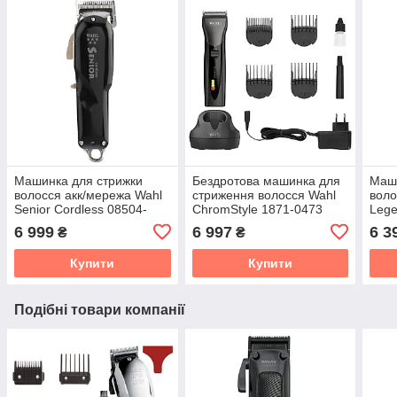
Машинка для стрижки
Бездротова машинка для
Маши
волосся акк/мережа Wahl
стриження волосся Wahl
воло
Senior Cordless 08504-
ChromStyle 1871-0473
Lege
2316H
6 999
6 997
6 3
₴
₴
Купити
Купити
Подібні товари компанії