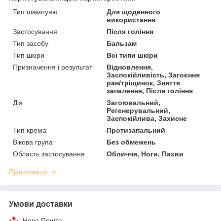
Тип шампуню
Для щоденного
використання
Застосування
Після гоління
Тип засобу
Бальзам
Тип шкіри
Всі типи шкіри
Призначення і результат
Відновлення,
Заспокійливість, Загоєння
ран/тріщинок, Зняття
запалення, Після гоління
Дія
Загоювальний,
Регенерувальний,
Заспокійлива, Захисне
Тип крема
Протизапальний
Вікова група
Без обмежень
Область застосування
Обличчя, Ноги, Пахви
Приховати
Умови доставки
Нова Пошта