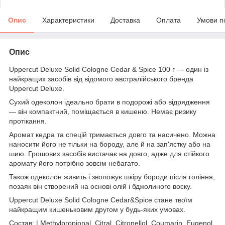
Опис
Характеристики
Доставка
Оплата
Умови п
Опис
Uppercut Deluxe Solid Cologne Cedar & Spice 100 г — один із
найкращих засобів від відомого австралійського бренда
Uppercut Deluxe.
Сухий одеколон ідеально брати в подорожі або відрядження
— він компактний, поміщається в кишеню. Немає ризику
протікання.
Аромат кедра та спецій тримається довго та насичено. Можна
наносити його не тільки на бороду, але й на зап'ястку або на
шию. Грошових засобів вистачає на довго, адже для стійкого
аромату його потрібно зовсім небагато.
Також одеколон живить і зволожує шкіру бороди після гоління,
позаяк він створений на основі олій і бджолиного воску.
Uppercut Deluxe Solid Cologne Cedar&Spice стане твоїм
найкращим кишеньковим другом у будь-яких умовах.
Состав: | Methylpropional, Citral, Citronellol, Coumarin, Eugenol,