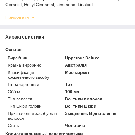
Geraniol, Hexyl Cinnamal, Limonene, Linalool
Приховати
Характеристики
Основні
Виробник
Uppercut Deluxe
Країна виробник
Австралія
Класифікація
Мас маркет
косметичного засобу
Гіпоалергенний
Так
Об`єм
100 мл
Тип волосся
Всі типи волосся
Тип шкіри голови
Всі типи шкіри
Призначення засобу для
Зміцнення, Відновлення
волосся
Стать
Чоловіча
Користувальницькі характеристики