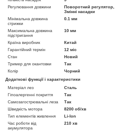
Регулювання довжини
Поворотний регулятор,
Змінні насадки
Мінімальна довжина
0.1 мм
стрижки
Максимальна довжина
10 мм
підстригання
Країна виробник
Китай
Гарантійний термін
12 міс
Стан
Новий
Тример для окантовки
Так
Колір
Чорний
Додаткові функції і характеристики
Матеріал лез
Сталь
Гіпоалергенні покриття
Так
Самозагострювальні леза
Так
Швидкість мотора
8200 об/хв
Тип елементів живлення
Li-Ion
Час роботи від
210 хв
акумулятора