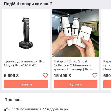
Подібні товари компанії
Тример для волосся JRL
Набір Jrl Onyx Ghost
Каре
Onyx (JRL-2020T-B)
Collection 2 Машинка +
кулі
тример + шейвер (JRL-
Ony
GH2024-2)
5 999
15 499
680
₴
₴
Купити
Купити
Про нас
99% позитивних з 77 відгуків за рік