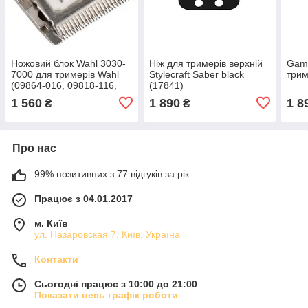
Ножовий блок Wahl 3030-
Ніж для тримерів верхній
Gamm
7000 для тримерів Wahl
Stylecraft Saber black
трим
(09864-016, 09818-116,
(17841)
09854-616, 09854-2916,
1 560
1 890
1 8
₴
₴
1541-0460)
Про нас
99% позитивних з 77 відгуків за рік
Працює з 04.01.2017
м. Київ
ул. Назаровская 7, Київ, Україна
Контакти
Сьогодні працює з 10:00 до 21:00
Показати весь графік роботи