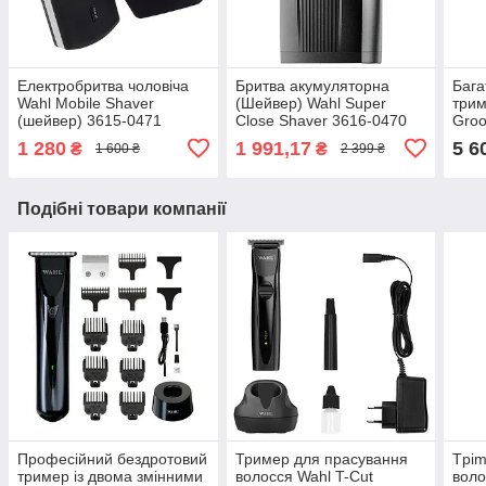
Електробритва чоловіча
Бритва акумуляторна
Бага
Wahl Mobile Shaver
(Шейвер) Wahl Super
трим
(шейвер) 3615-0471
Close Shaver 3616-0470
Groo
1 280
1 991,17
5 6
₴
₴
1 600 ₴
2 399 ₴
Подібні товари компанії
Професійний бездротовий
Тример для прасування
Tpim
тример із двома змінними
волосся Wahl T-Cut
воло