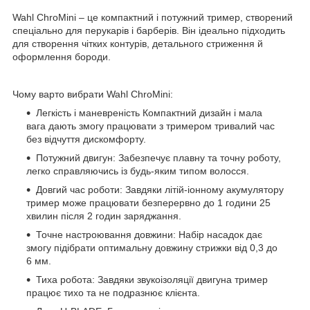
Wahl ChroMini – це компактний і потужний тример, створений
спеціально для перукарів і барберів. Він ідеально підходить
для створення чітких контурів, детального стриження й
оформлення бороди.
Чому варто вибрати Wahl ChroMini:
Легкість і маневреність Компактний дизайн і мала
вага дають змогу працювати з тримером тривалий час
без відчуття дискомфорту.
Потужний двигун: Забезпечує плавну та точну роботу,
легко справляючись із будь-яким типом волосся.
Довгий час роботи: Завдяки літій-іонному акумулятору
тример може працювати безперервно до 1 години 25
хвилин після 2 годин заряджання.
Точне настроювання довжини: Набір насадок дає
змогу підібрати оптимальну довжину стрижки від 0,3 до
6 мм.
Тиха робота: Завдяки звукоізоляції двигуна тример
працює тихо та не подразнює клієнта.