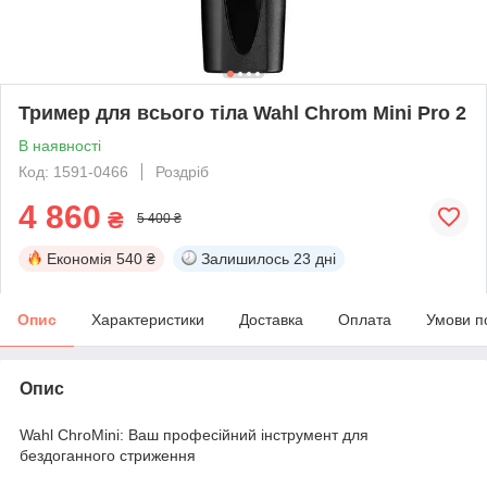
Тример для всього тіла Wahl Chrom Mini Pro 2
В наявності
Код: 1591-0466
Роздріб
4 860
₴
5 400 ₴
Економія
540 ₴
Залишилось
23 дні
Опис
Характеристики
Доставка
Оплата
Умови п
Опис
Wahl ChroMini: Ваш професійний інструмент для
бездоганного стриження