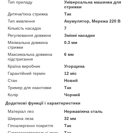
Тип приладу
Універсальна машинка для
стрижки
Дитяча/тиха стрижка
Так
Тип живлення
Акумулятор, Мережа 220 В
Кількість насадок
7
Регулювання довжини
Змінні насадки
Мінімальна довжина
0.3 мм
стрижки
Максимальна довжина
6 мм
підстригання
Країна виробник
Угорщина
Гарантійний термін
12 міс
Стан
Новий
Тример для окантовки
Так
Колір
Чорний
Додаткові функції і характеристики
Матеріал лез
Нержавіюча сталь
Ширина леза
32 мм
Гіпоалергенні покриття
Так
Самозагострювальні леза
Так