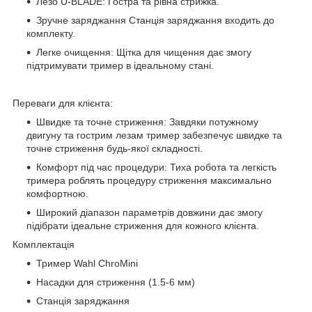
Лезо U-BLADE: Гостра та рівна стрижка.
Зручне заряджання Станція заряджання входить до
комплекту.
Легке очищення: Щітка для чищення дає змогу
підтримувати тример в ідеальному стані.
Переваги для клієнта:
Швидке та точне стриження: Завдяки потужному
двигуну та гострим лезам тример забезпечує швидке та
точне стриження будь-якої складності.
Комфорт під час процедури: Тиха робота та легкість
тримера роблять процедуру стриження максимально
комфортною.
Широкий діапазон параметрів довжини дає змогу
підібрати ідеальне стриження для кожного клієнта.
Комплектація
Тример Wahl ChroMini
Насадки для стриження (1.5-6 мм)
Станція заряджання