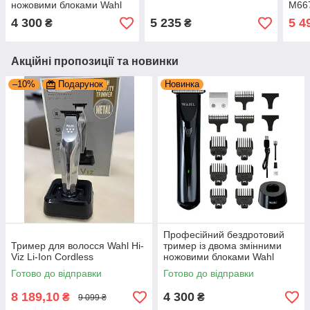
ножовими блоками Wahl
M66
ChroMini Duo (3029222)
4 300
5 235
5 4
₴
₴
Акційні пропозиції та новинки
–10%
Подарунок
Новинка
Професійний бездротовий
Тример для волосся Wahl Hi-
тример із двома змінними
Viz Li-Ion Cordless
ножовими блоками Wahl
ChroMini Duo (3029222)
Готово до відправки
Готово до відправки
8 189,10
4 300
₴
₴
9 099 ₴