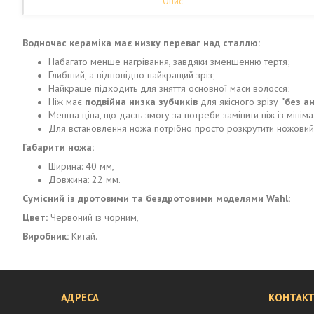
Опис
Водночас кераміка має низку переваг над сталлю:
Набагато менше нагрівання, завдяки зменшенню тертя;
Глибший, а відповідно найкращий зріз;
Найкраще підходить для зняття основної маси волосся;
Ніж має
подвійна низка зубчиків
для якісного зрізу
"без а
Менша ціна, що дасть змогу за потреби замінити ніж із мінім
Для встановлення ножа потрібно просто розкрутити ножовий б
Габарити ножа:
Ширина: 40 мм,
Довжина: 22 мм.
Сумісний із дротовими та бездротовими моделями Wahl:
Цвет:
Червоний із чорним,
Виробник:
Китай.