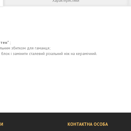
Характеристики
нтен"
;
альним збитком для гаманця;
лок і замінити сталевий різальний ніж на керамічний.