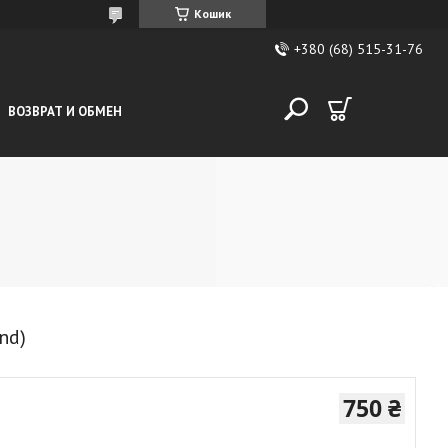
Кошик
+380 (68) 515-31-76
ВОЗВРАТ И ОБМЕН
nd)
750 ₴