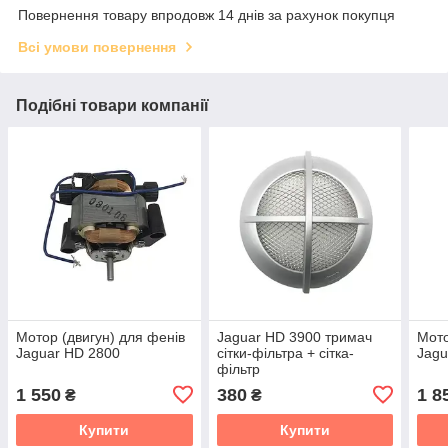
Повернення товару впродовж 14 днів за рахунок покупця
Всі умови повернення
Подібні товари компанії
Мотор (двигун) для фенів
Jaguar HD 3900 тримач
Мото
Jaguar HD 2800
сітки-фільтра + сітка-
Jagu
фільтр
1 550
380
1 8
₴
₴
Купити
Купити