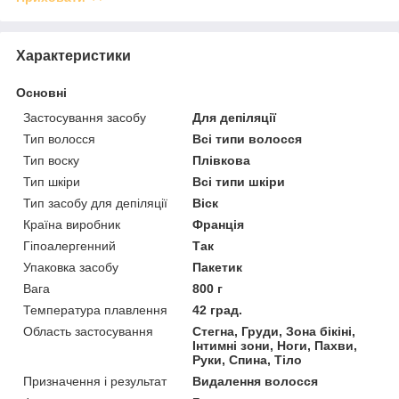
Характеристики
Основні
Застосування засобу
Для депіляції
Тип волосся
Всі типи волосся
Тип воску
Плівкова
Тип шкіри
Всі типи шкіри
Тип засобу для депіляції
Віск
Країна виробник
Франція
Гіпоалергенний
Так
Упаковка засобу
Пакетик
Вага
800 г
Температура плавлення
42 град.
Область застосування
Стегна, Груди, Зона бікіні,
Інтимні зони, Ноги, Пахви,
Руки, Спина, Тіло
Призначення і результат
Видалення волосся