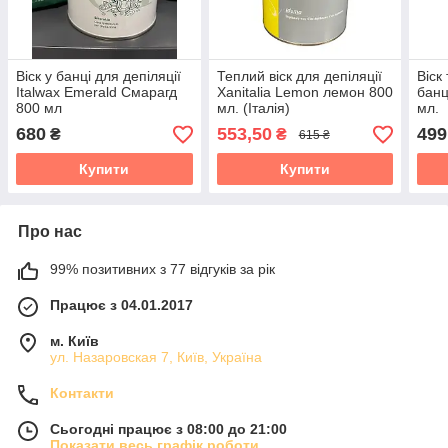
Віск у банці для депіляції
Теплий віск для депіляції
Віск
Italwax Emerald Смарагд
Xanitalia Lemon лемон 800
банц
800 мл
мл. (Італія)
мл.
680
553,50
499
₴
₴
615 ₴
Купити
Купити
Про нас
99% позитивних з 77 відгуків за рік
Працює з 04.01.2017
м. Київ
ул. Назаровская 7, Київ, Україна
Контакти
Сьогодні працює з 08:00 до 21:00
Показати весь графік роботи