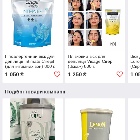
Гіпоалергенний віск для
Плівковий віск для
Віск
депіляції Intimate Cirepil
депіляції Visage Cirepil
Euro
(для інтимних зон) 800 г.
(Віжаж) 800 г.
(Євр
1 050
1 250
1 0
₴
₴
Подібні товари компанії