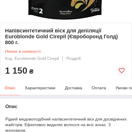
Напівсинтетичний віск для депіляції
Euroblonde Gold Cirepil (Євроборонд Голд)
800 г.
Немає в наявності
Код: Euroblonde Gold Cirepil
Роздріб
1 150
₴
Опис
Характеристики
Доставка
Оплата
Умови п
Опис
Рідкий медовоподібний напівсинтетичний віск для досвідчених
майстрів. Ефективно видаляє волосся на всіх зонах. З
моноаром.