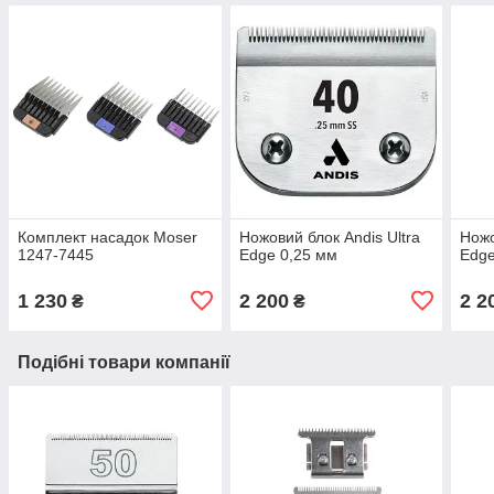
Комплект насадок Moser
Ножовий блок Andis Ultra
Ножо
1247-7445
Edge 0,25 мм
Edge
1 230
2 200
2 2
₴
₴
Подібні товари компанії