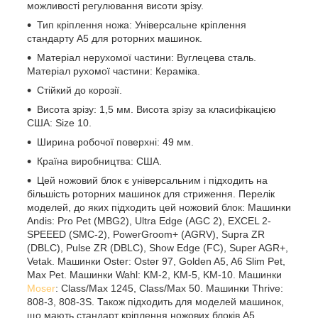
можливості регулювання висоти зрізу.
Тип кріплення ножа: Універсальне кріплення
стандарту А5 для роторних машинок.
Матеріал нерухомої частини: Вуглецева сталь.
Матеріал рухомої частини: Кераміка.
Стійкий до корозії.
Висота зрізу: 1,5 мм. Висота зрізу за класифікацією
США: Size 10.
Ширина робочої поверхні: 49 мм.
Країна виробництва: США.
Цей ножовий блок є універсальним і підходить на
більшість роторних машинок для стриження. Перелік
моделей, до яких підходить цей ножовий блок: Машинки
Andis: Pro Pet (MBG2), Ultra Edge (AGC 2), EXCEL 2-
SPEEED (SMC-2), PowerGroom+ (AGRV), Supra ZR
(DBLC), Pulse ZR (DBLC), Show Edge (FC), Super AGR+,
Vetak. Машинки Oster: Oster 97, Golden A5, A6 Slim Pet,
Max Pet. Машинки Wahl: KM-2, KM-5, KM-10. Машинки
Moser
: Class/Max 1245, Class/Max 50. Машинки Thrive:
808-3, 808-3S. Також підходить для моделей машинок,
що мають стандарт кріплення ножових блоків А5.