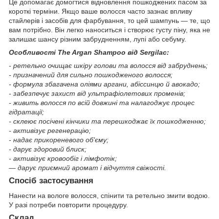
Це допомагає домогтися відновлення пошкоджених пасом за
короткі терміни. Якщо ваше волосся часто зазнає впливу
стайлерів і засобів для фарбування, то цей шампунь — те, що
вам потрібно. Він легко наноситься і створює густу піну, яка не
залишає шансу різним забрудненням, лупі або себуму.
Особливості The Argan Shampoo від Sergilac:
- ретельно очищає шкіру голови та волосся від забруднень;
- призначений для сильно пошкодженого волосся;
- формула збагачена оліями аргани, абіссинцю й авокадо;
- забезпечує захист від ультрафіолетових променів;
- живить волосся по всій довжині та налагоджує процес
гідратації;
- склеює посічені кінчики та перешкоджає їх пошкодженню;
- активізує регенерацію;
- надає прикореневого об'єму;
- дарує здоровий блиск;
- активізує кровообіг і лімфотік;
— дарує приємний аромат і відчуття свіжості.
Спосіб застосування
Нанести на вологе волосся, спінити та ретельно змити водою.
У разі потреби повторити процедуру.
Склад