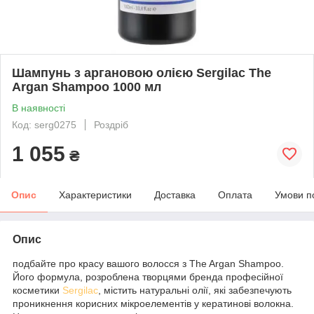
Шампунь з аргановою олією Sergilac The
Argan Shampoo 1000 мл
В наявності
Код: serg0275
Роздріб
1 055
₴
Опис
Характеристики
Доставка
Оплата
Умови п
Опис
подбайте про красу вашого волосся з The Argan Shampoo.
Його формула, розроблена творцями бренда професійної
косметики
Sergilac
, містить натуральні олії, які забезпечують
проникнення корисних мікроелементів у кератинові волокна.