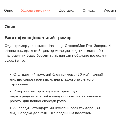
Опис
Характеристики
Доставка
Оплата
Умови 
Опис
Багатофункціональний тример
Один тример для всього тіла — це GroomsMan Pro. Завдяки 4
різним насадкам цей тример може доглядати, голити або
підправляти Вашу бороду та зістригати небажане волосся у
вухах і в носі.
Стандартний ножовий блок тримера (30 мм): точний
ніж, що самозаточується, для гладкого та легкого
стриження.
Роторний мотор із акумулятором, що
перезаряджається: забезпечує 60 хвилин автономної
роботи для повної свободи рухів.
3 насадки: стандартний ножовий блок тримера (30
мм), насадка для гоління з подвійним полотном,