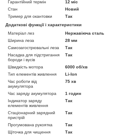
Гарантійний термін
12 міс
Стан
Новий
Тример для окантовки
Так
Додаткові функції і характеристики
Матеріал лез
Нержавіюча сталь
Ширина леза
28 мм
Самозагострювальні леза
Так
Насадка для підстригання
Так
бороди і вусів
Швидкість мотора
6000 об/хв
Тип елементів живлення
Li-Ion
Час роботи від
75 хв
акумулятора
Час заряду акумулятора
1 годин
Індикатор заряду
Так
елементів живлення
Стаціонарний зарядний
Так
пристрій
Прогумована рукоятка
Так
Щіточка для чищення
Так