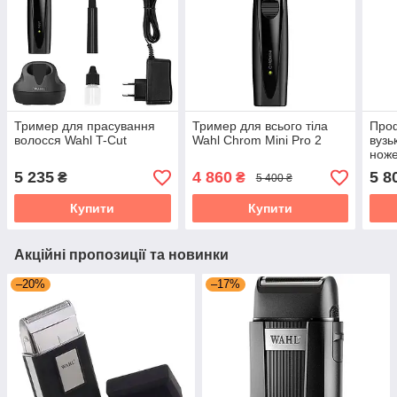
Тример для прасування
Тример для всього тіла
Проф
волосся Wahl T-Cut
Wahl Chrom Mini Pro 2
вузь
ноже
Cord
5 235
4 860
5 8
₴
₴
5 400 ₴
016)
Купити
Купити
Акційні пропозиції та новинки
–20%
–17%