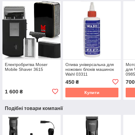
Електробритва Moser
Олива універсальна для
Мото
Mobile Shaver 3615
ножових блоків машинок
для
Wahl 03311
098
450
700
₴
1 600
₴
Купити
Подібні товари компанії