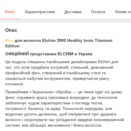
Опис
Характеристики
Доставка
Оплата
Умови п
Опис
Фен
для волосся Elchim 3900 Healthy Ionic Titanium
Edition
ОФІЦІЙНИЙ представник ELCHIM в Україні
Ця модель створена італійськими дизайнерами Elchim для
тих, хто хоче придбати потужний, стильний, довговічний,
професійний фен, створений в італійському стилі та
пишається набутим інструментом, привертаючи увагу
оточення.
Приваблива «Зеркальна» обробка — це лише одяг на цьому
фені: справжня краса прихована всередині, де технологія
забезпечує чудові характеристики з погляду тепла,
потужності, балансу та шуму. Технологія передова, але
водночас досить делікатна, щоб піклуватися про здоров'я
волосся і скорочувати час укладання завдяки іоннокерамічній
системі, яка збільшує зволоження і блиск волоссю.