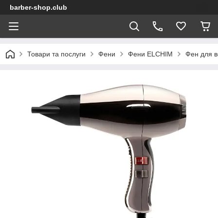
barber-shop.club
Товари та послуги
Фени
Фени ELCHIM
Фен для во