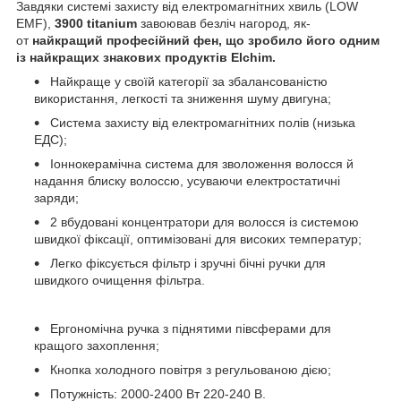
Завдяки системі захисту від електромагнітних хвиль (LOW
EMF),
3900 titanium
завоював безліч нагород, як-
от
найкращий професійний фен, що зробило його одним
із найкращих знакових продуктів Elchim.
Найкраще у своїй категорії за збалансованістю
використання, легкості та зниження шуму двигуна;
Система захисту від електромагнітних полів (низька
ЕДС);
Іоннокерамічна система для зволоження волосся й
надання блиску волоссю, усуваючи електростатичні
заряди;
2 вбудовані концентратори для волосся із системою
швидкої фіксації, оптимізовані для високих температур;
Легко фіксується фільтр і зручні бічні ручки для
швидкого очищення фільтра.
Ергономічна ручка з піднятими півсферами для
кращого захоплення;
Кнопка холодного повітря з регульованою дією;
Потужність: 2000-2400 Вт 220-240 В.