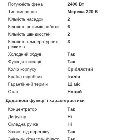
Потужність фена
2400 Вт
Тип живлення
Мережа 220 В
Кількість насадок
2
Кількість режимів роботи
6
Кількість швидкостей
2
Кількість температурних
3
режимів
Холодний обдув
Так
Функція іонізації
Так
Колір корпусу
Сріблястий
Країна виробник
Італія
Гарантійний термін
12 міс
Стан
Новий
Додаткові функції і характеристики
Концентратор
Так
Дифузор
Ні
Складна ручка
Ні
Захист від перегріву
Так
Знімний сітчастий фільтр
Так