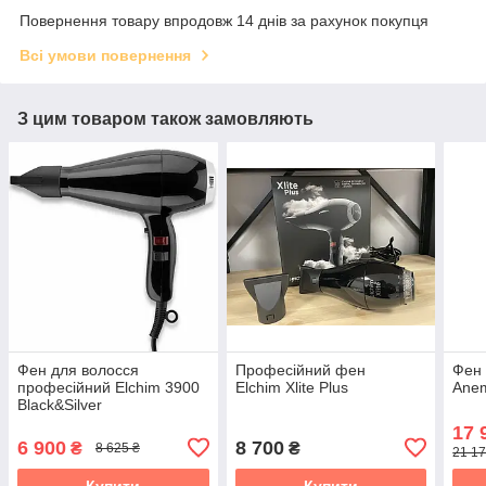
Повернення товару впродовж 14 днів за рахунок покупця
Всі умови повернення
З цим товаром також замовляють
Фен для волосся
Професійний фен
Фен 
професійний Elchim 3900
Elchim Xlite Plus
Anem
Black&Silver
17 
6 900
8 700
₴
₴
8 625 ₴
21 17
Купити
Купити