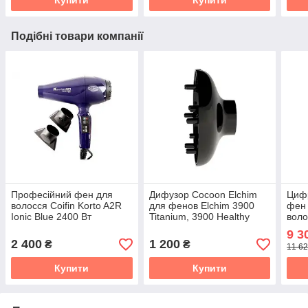
Подібні товари компанії
Професійний фен для
Дифузор Cocoon Elchim
Циф
волосся Coifin Korto A2R
для фенов Elchim 3900
фен 
Ionic Blue 2400 Вт
Titanium, 3900 Healthy
воло
Ionic, 3900 Light, Xlite,
(Ame
9 3
RUN і Anemos
2 400
1 200
₴
₴
11 62
Купити
Купити