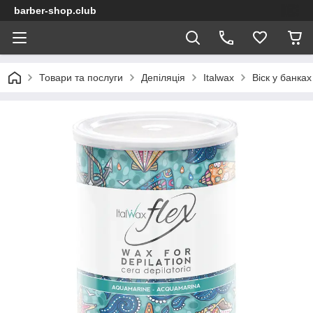
barber-shop.club
Товари та послуги
Депіляція
Italwax
Віск у банках