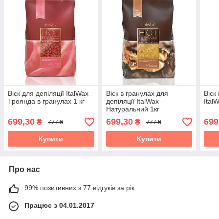
Віск для депіляції ItalWax
Віск в гранулах для
Віск
Троянда в гранулах 1 кг
депіляції ItalWax
Ital
Натуральний 1кг
699,30
699,30
699
₴
₴
777 ₴
777 ₴
Купити
Купити
Про нас
99% позитивних з 77 відгуків за рік
Працює з 04.01.2017