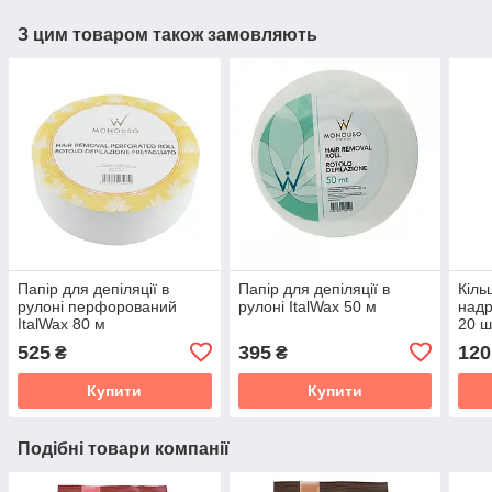
З цим товаром також замовляють
Папір для депіляції в
Папір для депіляції в
Кіль
рулоні перфорований
рулоні ItalWax 50 м
надр
ItalWax 80 м
20 ш
525
395
120
₴
₴
Купити
Купити
Подібні товари компанії