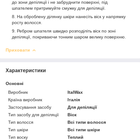
до зони депіляції і не забруднити поверхні, під
шпателем притримуйте смужку для депіляції.
На оброблену ділянку шкіри нанесіть віск у напрямку
росту волосся.
Ребром шпателя швидко розподіліть віск по зоні
депіляції, покриваючи тонким шаром велику поверхню.
Приховати
Характеристики
Основні
Виробник
ItalWax
Країна виробник
Італія
Застосування засобу
Для депіляції
Тип засобу для депіляції
Віск
Тип волосся
Всі типи волосся
Тип шкіри
Всі типи шкіри
Тип воску
Теплий