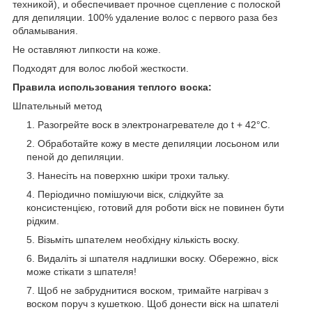
техникой), и обеспечивает прочное сцепление с полоской
для депиляции. 100% удаление волос с первого раза без
обламывания.
Не оставляют липкости на коже.
Подходят для волос любой жесткости.
Правила использования теплого воска:
Шпательный метод
Разогрейте воск в электронагревателе до t + 42°С.
Обработайте кожу в месте депиляции лосьоном или
пеной до депиляции.
Нанесіть на поверхню шкіри трохи тальку.
Періодично помішуючи віск, слідкуйте за
консистенцією, готовий для роботи віск не повинен бути
рідким.
Візьміть шпателем необхідну кількість воску.
Видаліть зі шпателя надлишки воску. Обережно, віск
може стікати з шпателя!
Щоб не забруднитися воском, тримайте нагрівач з
воском поруч з кушеткою. Щоб донести віск на шпателі