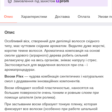
Замовлення під захистом
Опис
Характеристики
Доставка
Оплата
Умови п
Опис
Особливий віск, створений для депіляції волосся східного
типу, має чуттєвим східним ароматом. Видаляє дуже жорсткі,
коротке темне волосся. Ароматична композиція на основі
смоли удового (аграрного) дерева робить сильний
релаксуючу дію на весь організм, знімає напругу і стрес.
Застосовується для видалення волосся при спа - і
аромапроцедурах.
Воски Flex
— чудова комбінація синтетичних і натуральних
смол з додаванням інноваційних компонентів.
Воски обладают особой пластичностью, наносятся на
большие поверхности очень тонким и ровным слоем при
помощи шпателя (или ролика).
При застывании воски образуют тонкую пленку, которая
фиксирует все волоски (особенно при работе шпальной