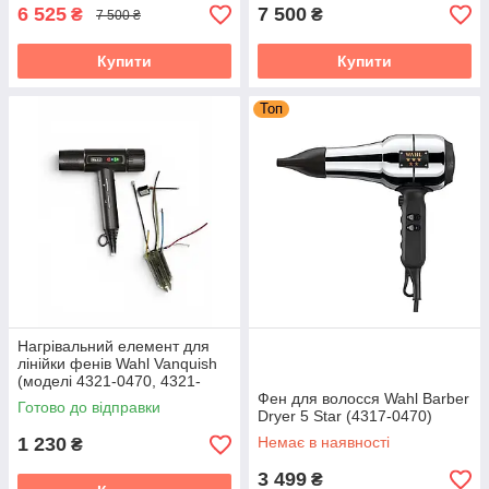
6 525
7 500
₴
₴
7 500 ₴
Купити
Купити
Топ
Нагрівальний елемент для
лінійки фенів Wahl Vanquish
(моделі 4321-0470, 4321-
0471, 4321-0472)
Фен для волосся Wahl Barber
Готово до відправки
Dryer 5 Star (4317-0470)
1 230
Немає в наявності
₴
3 499
₴