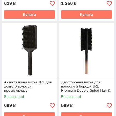
629
1 350
₴
₴
Купити
Купити
Антистатична щітка JRL для
Двостороння щітка для
довгого волосся
волосся й бороди JRL
преміумкласу
Premium Double-Sided Hair &
Beard Brush
В наявності
В наявності
699
599
₴
₴