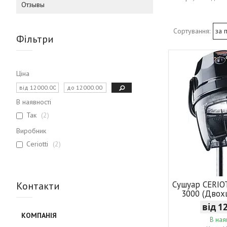
Отзывы
Фільтри
Ціна
В наявності
Так
2
Виробник
Ceriotti
2
Cушуар CERI
Контакти
3000 (Двох
від 1
В ная