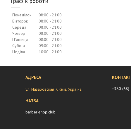
Графік роботи
Понеділок
08:00
21:00
Вівторок
08:00
21:00
Середа
08:00
21:00
Четвер
08:00
21:00
Пʼятниця
08:00
21:00
Субота
09:00
21:00
Неділя
10:00
21:00
+380 (68)
ул. Назаровская 7, Київ, Україна
barber-shop.club