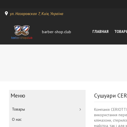
ул. Назаровская 7, Київ, Україна
barber-shop.club
ГЛАВНАЯ
ТОВАР
Сушуари CER
Товары
Компанія CERIOTTI 
використання пере
О нас
клімазони, стерилі
майстра, так і для к