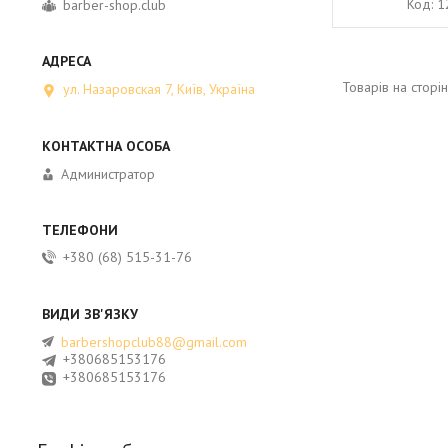
1
barber-shop.club
ул. Назаровская 7, Київ, Україна
Администратор
+380 (68) 515-31-76
barbershopclub88@gmail.com
+380685153176
+380685153176