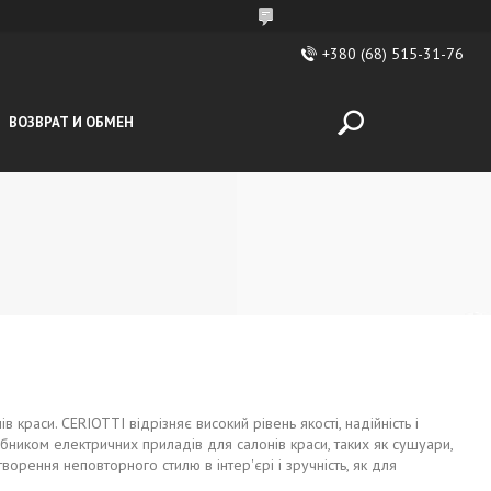
+380 (68) 515-31-76
ВОЗВРАТ И ОБМЕН
раси. CERIOTTI відрізняє високий рівень якості, надійність і
ником електричних приладів для салонів краси, таких як сушуари,
орення неповторного стилю в інтер'єрі і зручність, як для