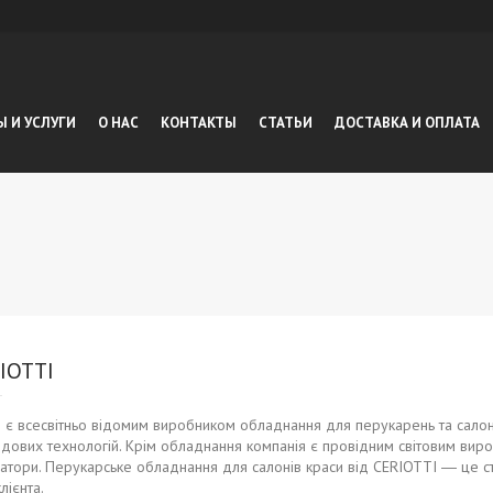
Ы И УСЛУГИ
О НАС
КОНТАКТЫ
СТАТЬИ
ДОСТАВКА И ОПЛАТА
IOTTI
є всесвітньо відомим виробником обладнання для перукарень та салонів к
дових технологій. Крім обладнання компанія є провідним світовим вироб
затори. Перукарське обладнання для салонів краси від CERIOTTI ― це ств
лієнта.